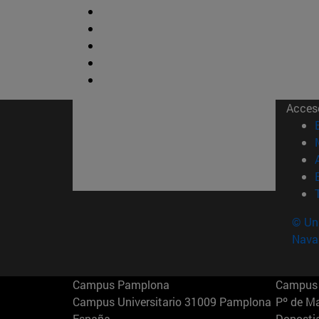
Acces
© Uni
Nava
Campus Pamplona
Campus 
Campus Universitario 31009 Pamplona
Pº de M
España
Donosti