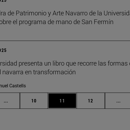
ra de Patrimonio y Arte Navarro de la Universi
sobre el programa de mano de San Fermín
2025
rsidad presenta un libro que recorre las formas
 navarra en transformación
uel Castells
Páginas intermedias Use TAB para desplazarse.
Página
Página
Página
Pági
...
10
11
12
...