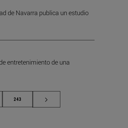
dad de Navarra publica un estudio
 de entretenimiento de una
nas intermedias Use TAB para desplazarse.
Página
243