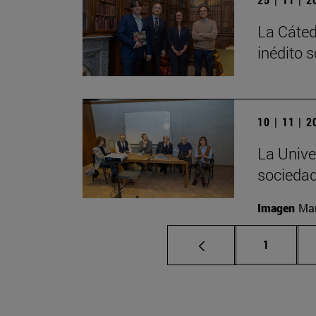
La Cáted
inédito 
10 | 11 | 
La Unive
sociedad
Imagen
Man
Página
1