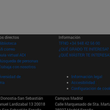
os directos
Información
(abre en nueva ventana)
Biblioteca
TFNO +34 948 42 56 00
(abre en nueva ventana)
Mi correo
¿QUÉ GRADO TE INTERESA?
(abre en nueva ventana)
Aula virtual ADI
¿QUÉ MÁSTER TE INTERESA
(abre en nueva ventana)
Búsqueda de personas
(abre en nueva ventana)
Trabaja con nosotros
versidad de
Información legal
rra
Accesibilidad
Configuración de coo
Donostia-San Sebastián
Campus Madrid
anuel Lardizabal 13 20018
Calle Marquesado de Sta. Marta
a-San Sebastián España
28027 Madrid España