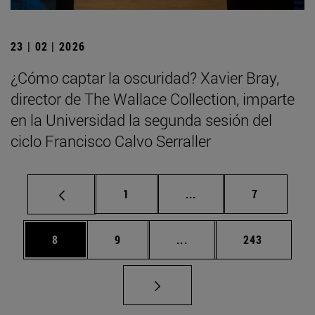
23 | 02 | 2026
¿Cómo captar la oscuridad? Xavier Bray,
director de The Wallace Collection, imparte
en la Universidad la segunda sesión del
ciclo Francisco Calvo Serraller
Página
Páginas intermedias U
Página
1
...
7
Página
Página
Páginas intermedias Use
Página
8
9
...
243