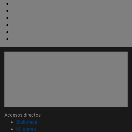
Accesos directos
(abre en nueva ventana)
Biblioteca
(abre en nueva ventana)
Mi correo