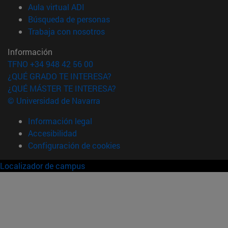
(abre en nueva ventana)
Aula virtual ADI
(abre en nueva ventana)
Búsqueda de personas
(abre en nueva ventana)
Trabaja con nosotros
Información
TFNO +34 948 42 56 00
¿QUÉ GRADO TE INTERESA?
¿QUÉ MÁSTER TE INTERESA?
© Universidad de Navarra
Información legal
Accesibilidad
Configuración de cookies
Localizador de campus