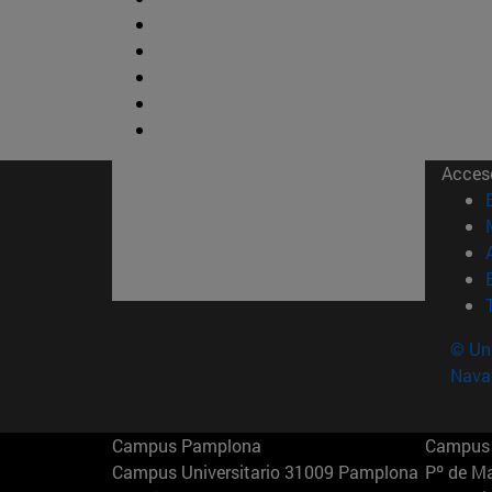
Acces
© Uni
Nava
Campus Pamplona
Campus 
Campus Universitario 31009 Pamplona
Pº de M