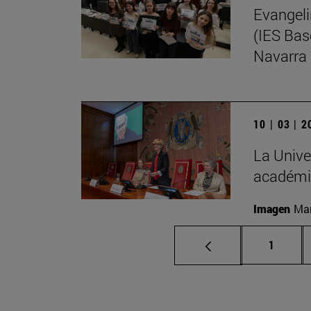
Evangeli
(IES Bas
Navarra
10 | 03 | 
La Unive
académi
Imagen
Man
Página
1