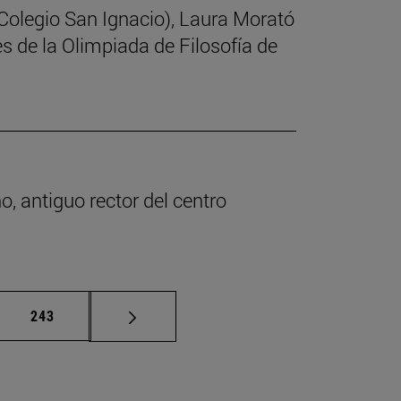
(Colegio San Ignacio), Laura Morató
s de la Olimpiada de Filosofía de
o, antiguo rector del centro
as intermedias Use TAB para desplazarse.
Página
243