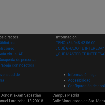
os directos
Información
(abre en nueva ventana)
Biblioteca
TFNO +34 948 42 56 00
(abre en nueva ventana)
Mi correo
¿QUÉ GRADO TE INTERESA?
(abre en nueva ventana)
Aula virtual ADI
¿QUÉ MÁSTER TE INTERESA
(abre en nueva ventana)
Búsqueda de personas
(abre en nueva ventana)
Trabaja con nosotros
versidad de
Información legal
rra
Accesibilidad
Configuración de coo
Donostia-San Sebastián
Campus Madrid
anuel Lardizabal 13 20018
Calle Marquesado de Sta. Marta