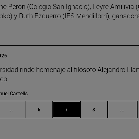
ne Perón (Colegio San Ignacio), Leyre Amilivia 
oko) y Ruth Ezquerro (IES Mendillorri), ganadore
2026
rsidad rinde homenaje al filósofo Alejandro Llan
co
uel Castells
Páginas intermedias Use TAB para desplazarse.
Página
Página
Página
Págin
...
6
7
8
...