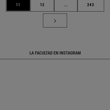
Página
Página
Páginas intermedias U
Página
11
12
...
243
LA FACULTAD EN INSTAGRAM