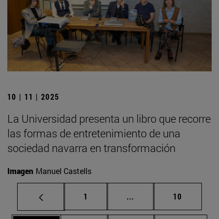
10 | 11 | 2025
La Universidad presenta un libro que recorre
las formas de entretenimiento de una
sociedad navarra en transformación
Imagen
Manuel Castells
Página
Páginas intermedias Us
Página
1
...
10