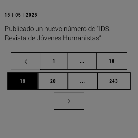
15 | 05 | 2025
Publicado un nuevo número de “IDS.
Revista de Jóvenes Humanistas”
Página
Páginas intermedias Us
Página
1
...
18
Página
Página
Páginas intermedias U
Página
19
20
...
243