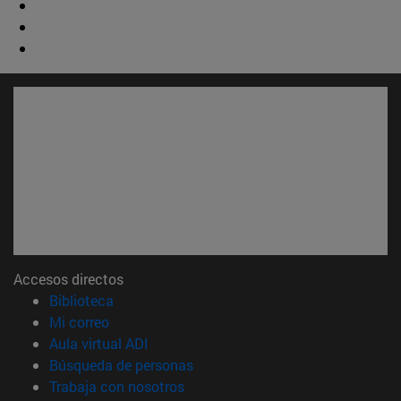
Accesos directos
(abre en nueva ventana)
Biblioteca
(abre en nueva ventana)
Mi correo
(abre en nueva ventana)
Aula virtual ADI
(abre en nueva ventana)
Búsqueda de personas
(abre en nueva ventana)
Trabaja con nosotros