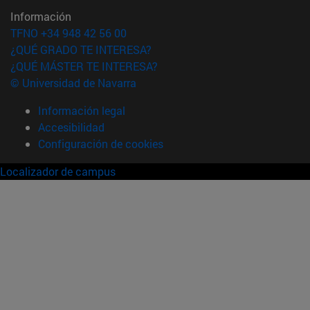
Información
TFNO +34 948 42 56 00
¿QUÉ GRADO TE INTERESA?
¿QUÉ MÁSTER TE INTERESA?
© Universidad de Navarra
Información legal
Accesibilidad
Configuración de cookies
Localizador de campus