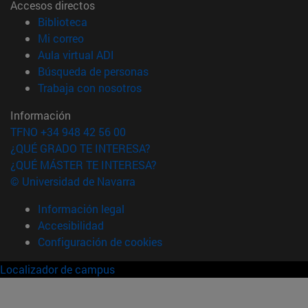
Accesos directos
(abre en nueva ventana)
Biblioteca
(abre en nueva ventana)
Mi correo
(abre en nueva ventana)
Aula virtual ADI
(abre en nueva ventana)
Búsqueda de personas
(abre en nueva ventana)
Trabaja con nosotros
Información
TFNO +34 948 42 56 00
¿QUÉ GRADO TE INTERESA?
¿QUÉ MÁSTER TE INTERESA?
© Universidad de Navarra
Información legal
Accesibilidad
Configuración de cookies
Localizador de campus