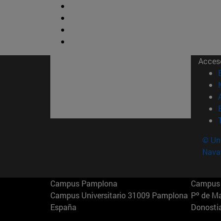
Acces
© Uni
Nava
Campus Pamplona
Campus 
Campus Universitario 31009 Pamplona
Pº de M
España
Donosti