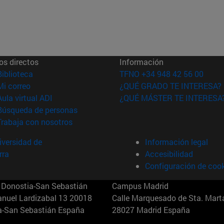
os directos
Información
(abre en nueva ventana)
Biblioteca
TFNO +34 948 42 56 00
(abre en nueva ventana)
Mi correo
¿QUÉ GRADO TE INTERESA?
(abre en nueva ventana)
Aula virtual ADI
¿QUÉ MÁSTER TE INTERESA
(abre en nueva ventana)
Búsqueda de personas
(abre en nueva ventana)
Trabaja con nosotros
versidad de
Información legal
rra
Accesibilidad
Configuración de coo
Donostia-San Sebastián
Campus Madrid
anuel Lardizabal 13 20018
Calle Marquesado de Sta. Marta
a-San Sebastián España
28027 Madrid España