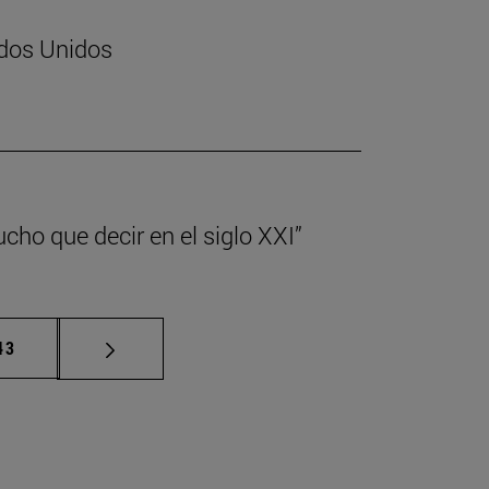
ados Unidos
cho que decir en el siglo XXI”
ermedias Use TAB para desplazarse.
ágina
43