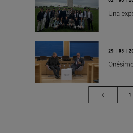
Una expe
29 | 05 | 
Onésimo 
P
1