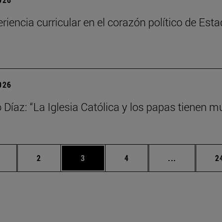
riencia curricular en el corazón político de Est
2026
Díaz: “La Iglesia Católica y los papas tienen mu
ágina
Página
Página
Página
Páginas int
P
2
3
4
...
2