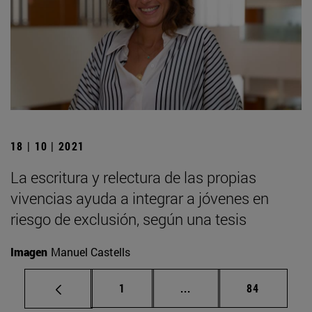
18 | 10 | 2021
La escritura y relectura de las propias
vivencias ayuda a integrar a jóvenes en
riesgo de exclusión, según una tesis
Imagen
Manuel Castells
Página
Páginas intermedias Us
Página
1
...
84