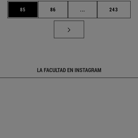
Página
Página
Páginas intermedias U
Página
85
86
...
243
LA FACULTAD EN INSTAGRAM