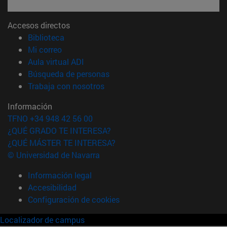
Accesos directos
(abre en nueva ventana)
Biblioteca
(abre en nueva ventana)
Mi correo
(abre en nueva ventana)
Aula virtual ADI
(abre en nueva ventana)
Búsqueda de personas
(abre en nueva ventana)
Trabaja con nosotros
Información
TFNO +34 948 42 56 00
¿QUÉ GRADO TE INTERESA?
¿QUÉ MÁSTER TE INTERESA?
© Universidad de Navarra
Información legal
Accesibilidad
Configuración de cookies
Localizador de campus