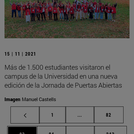
15 | 11 | 2021
Más de 1.500 estudiantes visitaron el
campus de la Universidad en una nueva
edición de la Jornada de Puertas Abiertas
Imagen
Manuel Castells
Página
Páginas intermedias Us
Página
1
...
82
Página
Página
Páginas intermedias U
Página