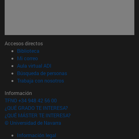
Accesos directos
(abre en nueva ventana)
Biblioteca
(abre en nueva ventana)
Mi correo
(abre en nueva ventana)
Aula virtual ADI
(abre en nueva ventana)
Búsqueda de personas
(abre en nueva ventana)
Trabaja con nosotros
Información
TFNO +34 948 42 56 00
¿QUÉ GRADO TE INTERESA?
¿QUÉ MÁSTER TE INTERESA?
© Universidad de Navarra
Información legal