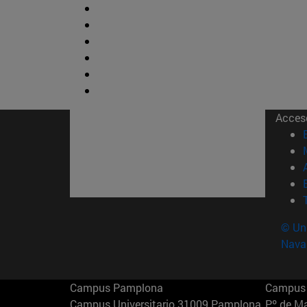
Acces
© Uni
Nava
Campus Pamplona
Campus 
Campus Universitario 31009 Pamplona
Pº de M