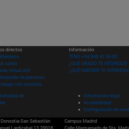
os directos
Información
(abre en nueva ventana)
Biblioteca
TFNO +34 948 42 56 00
(abre en nueva ventana)
Mi correo
¿QUÉ GRADO TE INTERESA?
(abre en nueva ventana)
Aula virtual ADI
¿QUÉ MÁSTER TE INTERESA
(abre en nueva ventana)
Búsqueda de personas
(abre en nueva ventana)
Trabaja con nosotros
versidad de
Información legal
rra
Accesibilidad
Configuración de coo
Donostia-San Sebastián
Campus Madrid
anuel Lardizabal 13 20018
Calle Marquesado de Sta. Marta