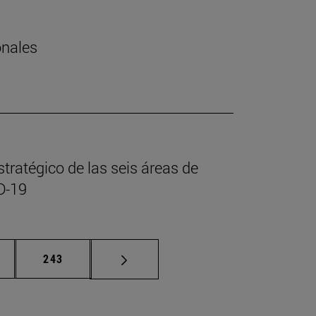
onales
tratégico de las seis áreas de
D-19
ginas intermedias Use TAB para desplazarse.
Página
243