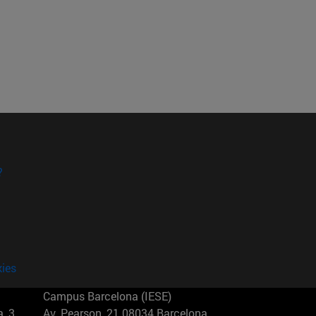
?
kies
Campus Barcelona (IESE)
, 3
Av. Pearson, 21 08034 Barcelona