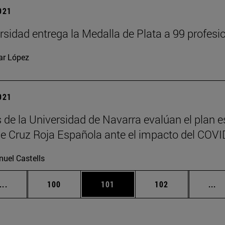
2021
rsidad entrega la Medalla de Plata a 99 profesi
lar López
2021
de la Universidad de Navarra evalúan el plan es
de Cruz Roja Española ante el impacto del COVI
uel Castells
Páginas intermedias Use TAB para desplazarse.
Página
Página
Página
Pá
...
100
101
102
...