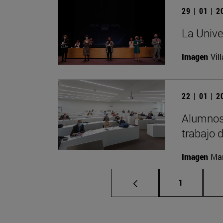
29 | 01 | 
La Unive
Imagen
Vil
22 | 01 | 
Alumnos 
trabajo 
Imagen
Man
Página
1