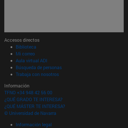
Accesos directos
(abre en nueva ventana)
Biblioteca
(abre en nueva ventana)
Mi correo
(abre en nueva ventana)
Aula virtual ADI
(abre en nueva ventana)
Búsqueda de personas
(abre en nueva ventana)
Trabaja con nosotros
Información
TFNO +34 948 42 56 00
¿QUÉ GRADO TE INTERESA?
¿QUÉ MÁSTER TE INTERESA?
© Universidad de Navarra
Información legal