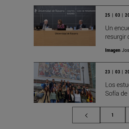
25 | 03 | 
Un encue
resurgir 
Imagen
Jos
23 | 03 | 
Los estu
Sofía de
Página
1