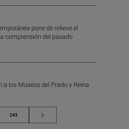
emporánea pone de relieve el
ra la comprensión del pasado
n a los Museos del Prado y Reina
as intermedias Use TAB para desplazarse.
Página
243