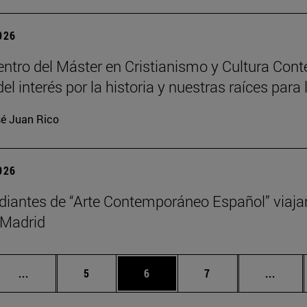
2026
ntro del Máster en Cristianismo y Cultura Cont
del interés por la historia y nuestras raíces pa
é Juan Rico
2026
diantes de “Arte Contemporáneo Español” viaja
 Madrid
Páginas intermedias Use TAB para desplazarse.
Página
Página
Página
Págin
...
5
6
7
...