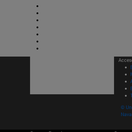
Acces
© Uni
Nava