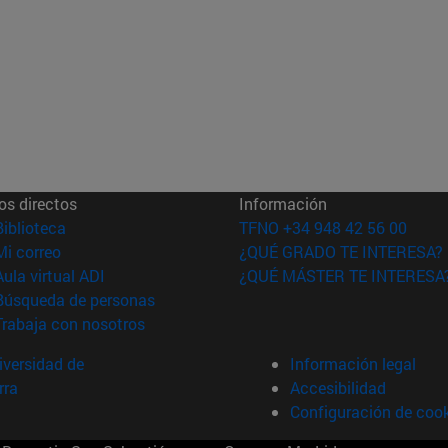
os directos
Información
(abre en nueva ventana)
Biblioteca
TFNO +34 948 42 56 00
(abre en nueva ventana)
Mi correo
¿QUÉ GRADO TE INTERESA?
(abre en nueva ventana)
Aula virtual ADI
¿QUÉ MÁSTER TE INTERESA
(abre en nueva ventana)
Búsqueda de personas
(abre en nueva ventana)
Trabaja con nosotros
versidad de
Información legal
rra
Accesibilidad
Configuración de coo