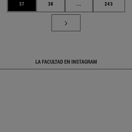
Página
Página
Páginas intermedias U
Página
37
38
...
243
LA FACULTAD EN INSTAGRAM