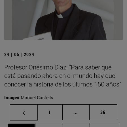
24 | 05 | 2024
Profesor Onésimo Díaz: "Para saber qué
está pasando ahora en el mundo hay que
conocer la historia de los últimos 150 años"
Imagen
Manuel Castells
Página
Páginas intermedias Us
Página
1
...
36