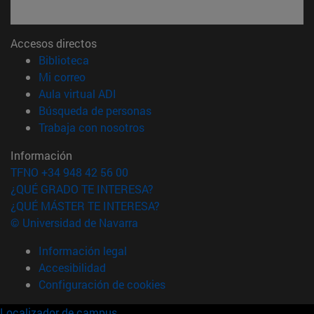
Accesos directos
(abre en nueva ventana)
Biblioteca
(abre en nueva ventana)
Mi correo
(abre en nueva ventana)
Aula virtual ADI
(abre en nueva ventana)
Búsqueda de personas
(abre en nueva ventana)
Trabaja con nosotros
Información
TFNO +34 948 42 56 00
¿QUÉ GRADO TE INTERESA?
¿QUÉ MÁSTER TE INTERESA?
© Universidad de Navarra
Información legal
Accesibilidad
Configuración de cookies
Localizador de campus