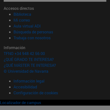
Accesos directos
(abre en nueva ventana)
Biblioteca
(abre en nueva ventana)
Mi correo
(abre en nueva ventana)
Aula virtual ADI
(abre en nueva ventana)
Búsqueda de personas
(abre en nueva ventana)
Trabaja con nosotros
Información
TFNO +34 948 42 56 00
¿QUÉ GRADO TE INTERESA?
¿QUÉ MÁSTER TE INTERESA?
© Universidad de Navarra
Información legal
Accesibilidad
Configuración de cookies
Localizador de campus