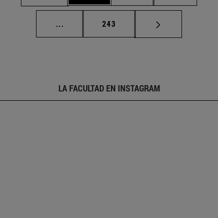
Páginas intermedias Use TAB para desplaz
Página
...
243
LA FACULTAD EN INSTAGRAM