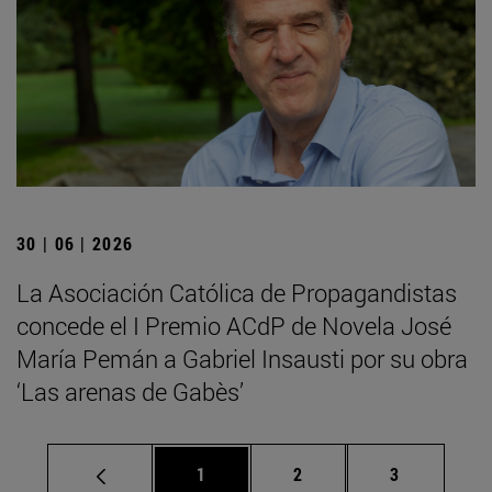
30 | 06 | 2026
La Asociación Católica de Propagandistas
concede el I Premio ACdP de Novela José
María Pemán a Gabriel Insausti por su obra
‘Las arenas de Gabès’
Página
Página
Página
1
2
3