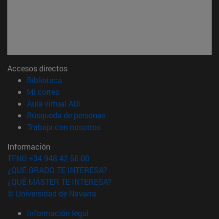
Accesos directos
(abre en nueva ventana)
Biblioteca
(abre en nueva ventana)
Mi correo
(abre en nueva ventana)
Aula virtual ADI
(abre en nueva ventana)
Búsqueda de personas
(abre en nueva ventana)
Trabaja con nosotros
Información
TFNO +34 948 42 56 00
¿QUÉ GRADO TE INTERESA?
¿QUÉ MÁSTER TE INTERESA?
© Universidad de Navarra
Información legal