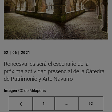
02 | 06 | 2021
Roncesvalles será el escenario de la
próxima actividad presencial de la Cátedra
de Patrimonio y Arte Navarro
Imagen
CC de Mikipons
Página
Páginas intermedias Us
Página
1
...
92