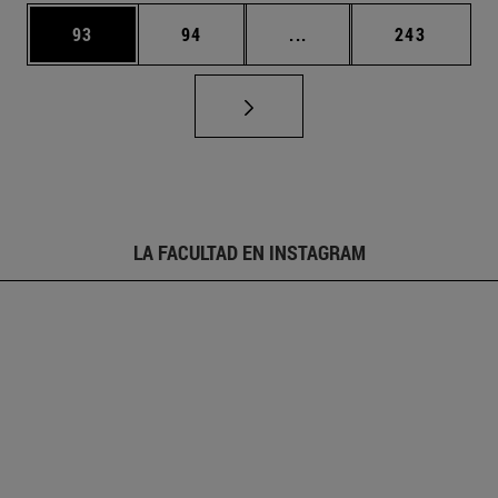
Página
Página
Páginas intermedias U
Página
93
94
...
243
LA FACULTAD EN INSTAGRAM