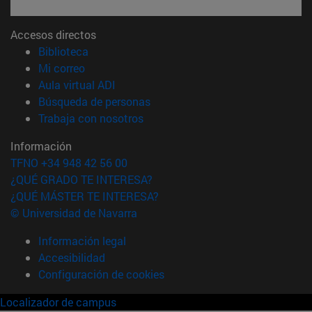
Accesos directos
(abre en nueva ventana)
Biblioteca
(abre en nueva ventana)
Mi correo
(abre en nueva ventana)
Aula virtual ADI
(abre en nueva ventana)
Búsqueda de personas
(abre en nueva ventana)
Trabaja con nosotros
Información
TFNO +34 948 42 56 00
¿QUÉ GRADO TE INTERESA?
¿QUÉ MÁSTER TE INTERESA?
© Universidad de Navarra
Información legal
Accesibilidad
Configuración de cookies
Localizador de campus