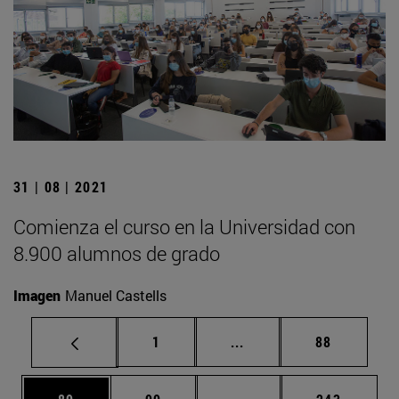
31 | 08 | 2021
Comienza el curso en la Universidad con
8.900 alumnos de grado
Imagen
Manuel Castells
Página
Páginas intermedias Us
Página
1
...
88
Página
Página
Páginas intermedias U
Página