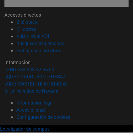
Accesos directos
(abre en nueva ventana)
Biblioteca
(abre en nueva ventana)
Mi correo
(abre en nueva ventana)
Aula virtual ADI
(abre en nueva ventana)
Búsqueda de personas
(abre en nueva ventana)
Trabaja con nosotros
Información
TFNO +34 948 42 56 00
¿QUÉ GRADO TE INTERESA?
¿QUÉ MÁSTER TE INTERESA?
© Universidad de Navarra
Información legal
Accesibilidad
Configuración de cookies
Localizador de campus