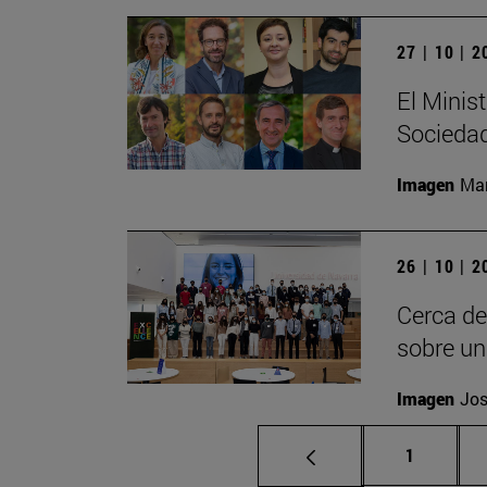
27 | 10 | 
El Minist
Sociedad
Imagen
Man
26 | 10 | 
Cerca de
sobre un
Imagen
Jos
Página
1