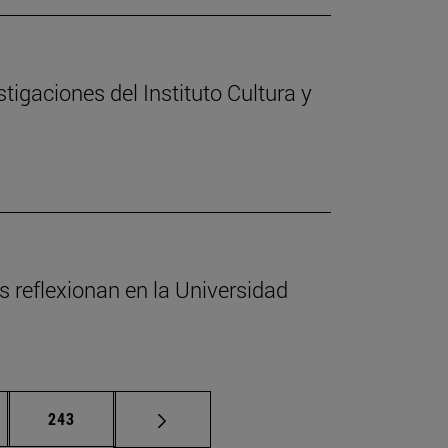
stigaciones del Instituto Cultura y
s reflexionan en la Universidad
nas intermedias Use TAB para desplazarse.
Página
243