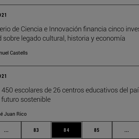
2021
erio de Ciencia e Innovación financia cinco inve
 sobre legado cultural, historia y economía
uel Castells
2021
 450 escolares de 26 centros educativos del paí
 futuro sostenible
é Juan Rico
Páginas intermedias Use TAB para desplazarse.
Página
Página
Página
Pági
...
83
84
85
...