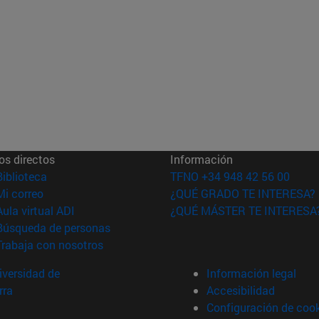
os directos
Información
(abre en nueva ventana)
Biblioteca
TFNO +34 948 42 56 00
(abre en nueva ventana)
Mi correo
¿QUÉ GRADO TE INTERESA?
(abre en nueva ventana)
Aula virtual ADI
¿QUÉ MÁSTER TE INTERESA
(abre en nueva ventana)
Búsqueda de personas
(abre en nueva ventana)
Trabaja con nosotros
versidad de
Información legal
rra
Accesibilidad
Configuración de coo