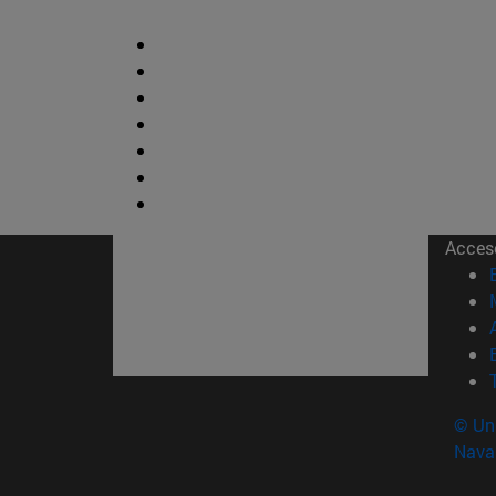
Acces
© Uni
Nava