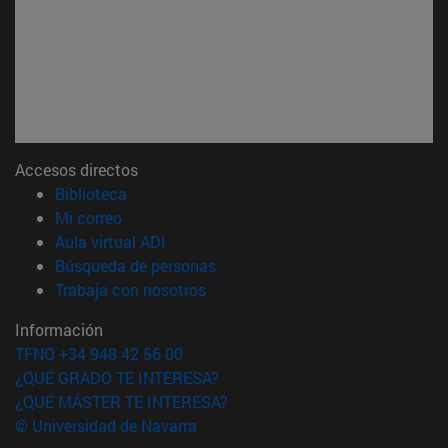
Accesos directos
(abre en nueva ventana)
Biblioteca
(abre en nueva ventana)
Mi correo
(abre en nueva ventana)
Aula virtual ADI
(abre en nueva ventana)
Búsqueda de personas
(abre en nueva ventana)
Trabaja con nosotros
Información
TFNO +34 948 42 56 00
¿QUÉ GRADO TE INTERESA?
¿QUÉ MÁSTER TE INTERESA?
© Universidad de Navarra