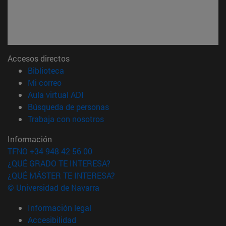
Accesos directos
(abre en nueva ventana)
Biblioteca
(abre en nueva ventana)
Mi correo
(abre en nueva ventana)
Aula virtual ADI
(abre en nueva ventana)
Búsqueda de personas
(abre en nueva ventana)
Trabaja con nosotros
Información
TFNO +34 948 42 56 00
¿QUÉ GRADO TE INTERESA?
¿QUÉ MÁSTER TE INTERESA?
© Universidad de Navarra
Información legal
Accesibilidad