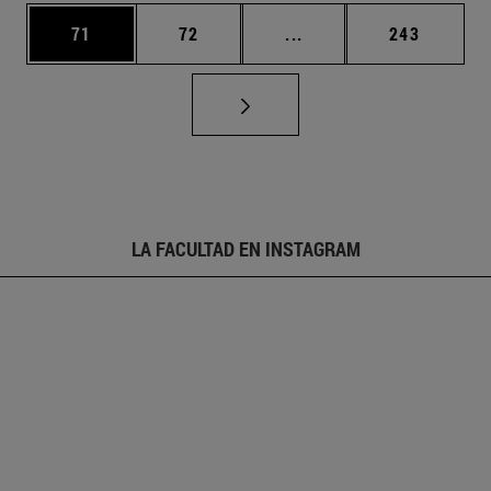
Página
Página
Páginas intermedias U
Página
71
72
...
243
LA FACULTAD EN INSTAGRAM