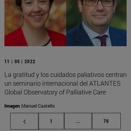
11 | 05 | 2022
La gratitud y los cuidados paliativos centran
un seminario internacional del ATLANTES
Global Observatory of Palliative Care
Imagen
Manuel Castells
Página
Páginas intermedias Us
Página
1
...
70