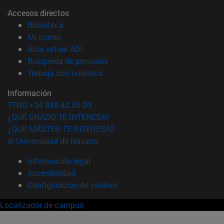
Accesos directos
(abre en nueva ventana)
Biblioteca
(abre en nueva ventana)
Mi correo
(abre en nueva ventana)
Aula virtual ADI
(abre en nueva ventana)
Búsqueda de personas
(abre en nueva ventana)
Trabaja con nosotros
Información
TFNO +34 948 42 56 00
¿QUÉ GRADO TE INTERESA?
¿QUÉ MÁSTER TE INTERESA?
© Universidad de Navarra
Información legal
Accesibilidad
Configuración de cookies
Localizador de campus