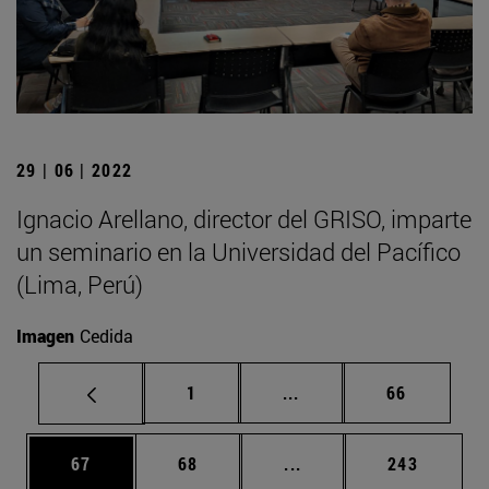
29 | 06 | 2022
Ignacio Arellano, director del GRISO, imparte
un seminario en la Universidad del Pacífico
(Lima, Perú)
Imagen
Cedida
Página
Páginas intermedias Us
Página
1
...
66
Página
Página
Páginas intermedias U
Página
67
68
...
243