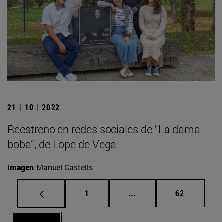
21 | 10 | 2022
Reestreno en redes sociales de “La dama
boba”, de Lope de Vega
Imagen
Manuel Castells
Página
Páginas intermedias Us
Página
1
...
62