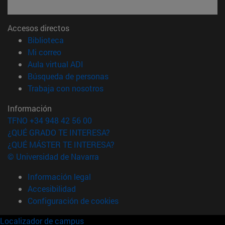
Accesos directos
(abre en nueva ventana)
Biblioteca
(abre en nueva ventana)
Mi correo
(abre en nueva ventana)
Aula virtual ADI
(abre en nueva ventana)
Búsqueda de personas
(abre en nueva ventana)
Trabaja con nosotros
Información
TFNO +34 948 42 56 00
¿QUÉ GRADO TE INTERESA?
¿QUÉ MÁSTER TE INTERESA?
© Universidad de Navarra
Información legal
Accesibilidad
Configuración de cookies
Localizador de campus