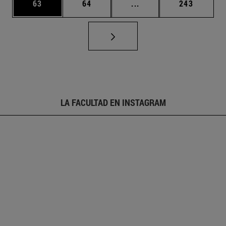
Página
Página
Páginas intermedias U
Página
63
64
...
243
LA FACULTAD EN INSTAGRAM