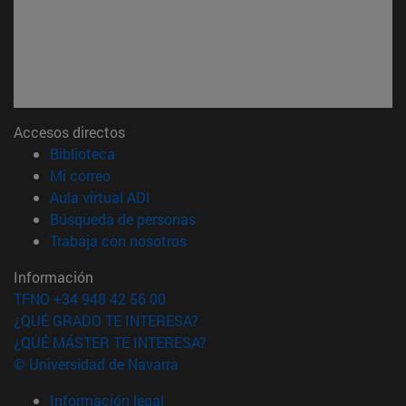
Accesos directos
(abre en nueva ventana)
Biblioteca
(abre en nueva ventana)
Mi correo
(abre en nueva ventana)
Aula virtual ADI
(abre en nueva ventana)
Búsqueda de personas
(abre en nueva ventana)
Trabaja con nosotros
Información
TFNO +34 948 42 56 00
¿QUÉ GRADO TE INTERESA?
¿QUÉ MÁSTER TE INTERESA?
© Universidad de Navarra
Información legal