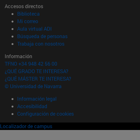
Accesos directos
(abre en nueva ventana)
Biblioteca
(abre en nueva ventana)
Mi correo
(abre en nueva ventana)
Aula virtual ADI
(abre en nueva ventana)
Búsqueda de personas
(abre en nueva ventana)
Trabaja con nosotros
Información
TFNO +34 948 42 56 00
¿QUÉ GRADO TE INTERESA?
¿QUÉ MÁSTER TE INTERESA?
© Universidad de Navarra
Información legal
Accesibilidad
Configuración de cookies
Localizador de campus