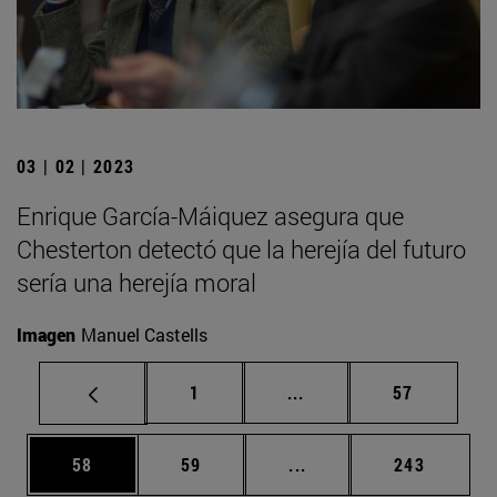
03 | 02 | 2023
Enrique García-Máiquez asegura que
Chesterton detectó que la herejía del futuro
sería una herejía moral
Imagen
Manuel Castells
Página
Páginas intermedias Us
Página
1
...
57
Página
Página
Páginas intermedias U
Página
58
59
...
243