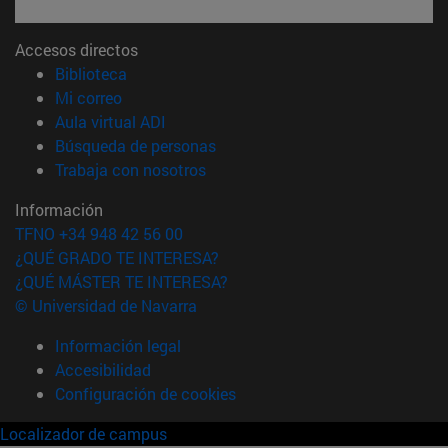
Accesos directos
(abre en nueva ventana)
Biblioteca
(abre en nueva ventana)
Mi correo
(abre en nueva ventana)
Aula virtual ADI
(abre en nueva ventana)
Búsqueda de personas
(abre en nueva ventana)
Trabaja con nosotros
Información
TFNO +34 948 42 56 00
¿QUÉ GRADO TE INTERESA?
¿QUÉ MÁSTER TE INTERESA?
© Universidad de Navarra
Información legal
Accesibilidad
Configuración de cookies
Localizador de campus