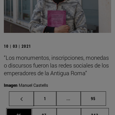
10 | 03 | 2021
“Los monumentos, inscripciones, monedas
o discursos fueron las redes sociales de los
emperadores de la Antigua Roma”
Imagen
Manuel Castells
Página
Páginas intermedias Us
Página
1
...
95
Página
Página
Páginas intermedias U
Página