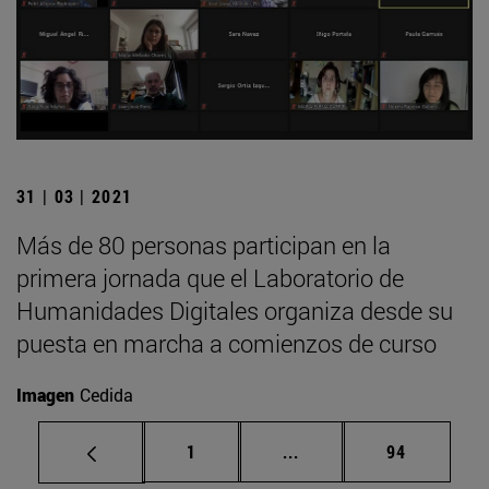
31 | 03 | 2021
Más de 80 personas participan en la
primera jornada que el Laboratorio de
Humanidades Digitales organiza desde su
puesta en marcha a comienzos de curso
Imagen
Cedida
Página
Páginas intermedias Us
Página
1
...
94