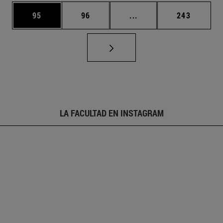
Página
Página
Páginas intermedias U
Página
95
96
...
243
LA FACULTAD EN INSTAGRAM