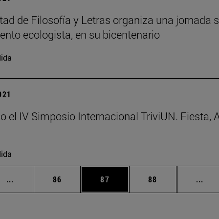
tad de Filosofía y Letras organiza una jornada s
nto ecologista, en su bicentenario
ida
2021
 el IV Simposio Internacional TriviUN. Fiesta, Ar
ida
Páginas intermedias Use TAB para desplazarse.
Página
Página
Página
Pági
...
86
87
88
...