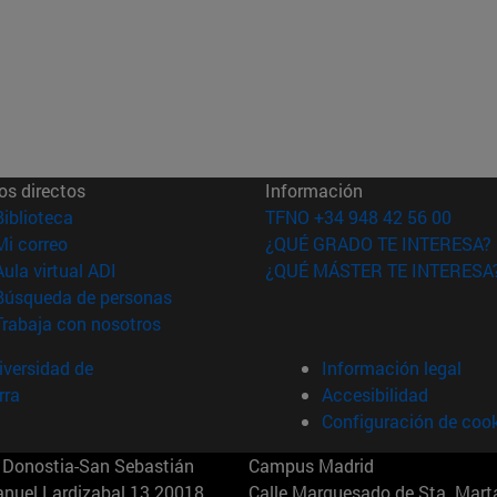
os directos
Información
(abre en nueva ventana)
Biblioteca
TFNO +34 948 42 56 00
(abre en nueva ventana)
Mi correo
¿QUÉ GRADO TE INTERESA?
(abre en nueva ventana)
Aula virtual ADI
¿QUÉ MÁSTER TE INTERESA
(abre en nueva ventana)
Búsqueda de personas
(abre en nueva ventana)
Trabaja con nosotros
versidad de
Información legal
rra
Accesibilidad
Configuración de coo
Donostia-San Sebastián
Campus Madrid
anuel Lardizabal 13 20018
Calle Marquesado de Sta. Marta