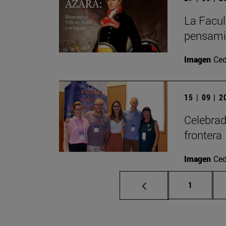
La Facul
pensamie
Imagen
Ced
15 | 09 | 
Celebrado
frontera
Imagen
Ced
Página
1