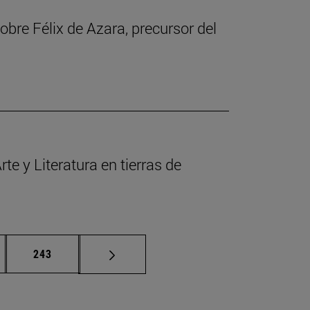
obre Félix de Azara, precursor del
te y Literatura en tierras de
nas intermedias Use TAB para desplazarse.
Página
243