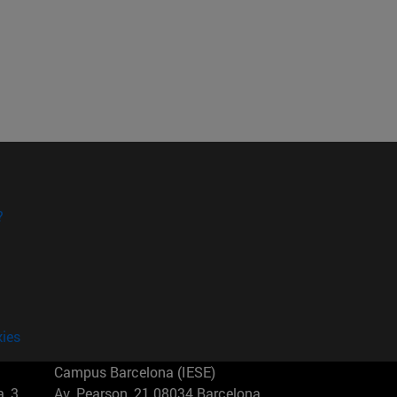
?
kies
Campus Barcelona (IESE)
, 3
Av. Pearson, 21 08034 Barcelona