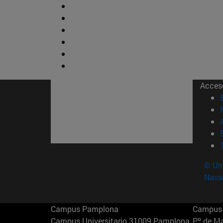
Acces
© Uni
Nava
Campus Pamplona
Campus 
Campus Universitario 31009 Pamplona
Pº de M