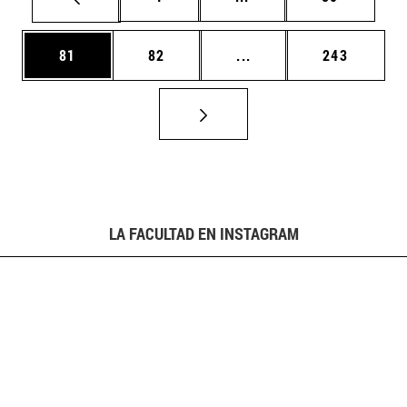
Página
Página
Páginas intermedias U
Página
81
82
...
243
LA FACULTAD EN INSTAGRAM