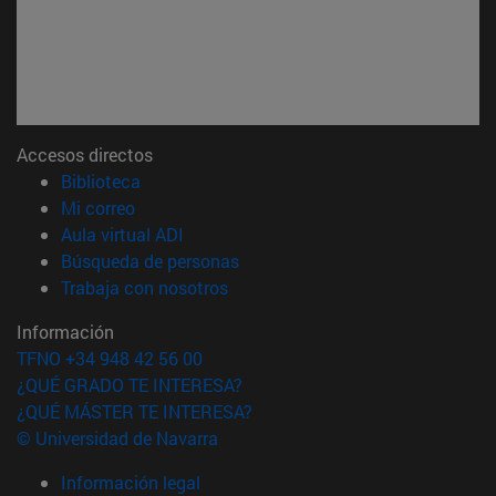
Accesos directos
(abre en nueva ventana)
Biblioteca
(abre en nueva ventana)
Mi correo
(abre en nueva ventana)
Aula virtual ADI
(abre en nueva ventana)
Búsqueda de personas
(abre en nueva ventana)
Trabaja con nosotros
Información
TFNO +34 948 42 56 00
¿QUÉ GRADO TE INTERESA?
¿QUÉ MÁSTER TE INTERESA?
© Universidad de Navarra
Información legal