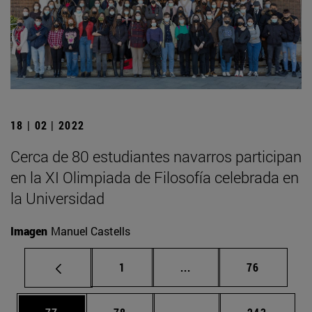
18 | 02 | 2022
Cerca de 80 estudiantes navarros participan
en la XI Olimpiada de Filosofía celebrada en
la Universidad
Imagen
Manuel Castells
Página
Páginas intermedias Us
Página
1
...
76
Página
Página
Páginas intermedias U
Página