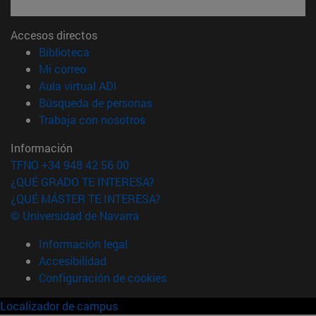
Accesos directos
(abre en nueva ventana)
Biblioteca
(abre en nueva ventana)
Mi correo
(abre en nueva ventana)
Aula virtual ADI
(abre en nueva ventana)
Búsqueda de personas
(abre en nueva ventana)
Trabaja con nosotros
Información
TFNO +34 948 42 56 00
¿QUÉ GRADO TE INTERESA?
¿QUÉ MÁSTER TE INTERESA?
© Universidad de Navarra
Información legal
Accesibilidad
Configuración de cookies
Localizador de campus