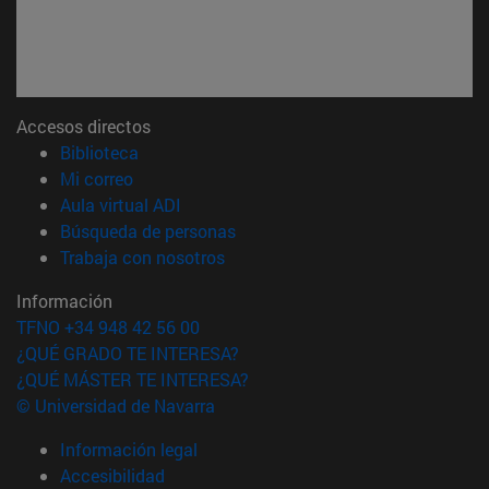
Accesos directos
(abre en nueva ventana)
Biblioteca
(abre en nueva ventana)
Mi correo
(abre en nueva ventana)
Aula virtual ADI
(abre en nueva ventana)
Búsqueda de personas
(abre en nueva ventana)
Trabaja con nosotros
Información
TFNO +34 948 42 56 00
¿QUÉ GRADO TE INTERESA?
¿QUÉ MÁSTER TE INTERESA?
© Universidad de Navarra
Información legal
Accesibilidad