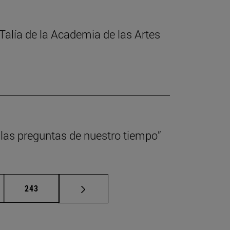
Talía de la Academia de las Artes
 las preguntas de nuestro tiempo”
nas intermedias Use TAB para desplazarse.
Página
243