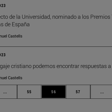
2023
cto de la Universidad, nominado a los Premios 
as de España
uel Castells
2023
agaje cristiano podemos encontrar respuestas a
uel Castells
Páginas intermedias Use TAB para desplazarse.
Página
Página
Página
Pági
...
55
56
57
...