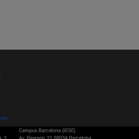
?
kies
Campus Barcelona (IESE)
, 3
Av. Pearson, 21 08034 Barcelona