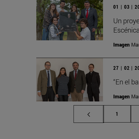
01 | 03 | 
Un proye
Escénic
Imagen
Man
27 | 02 | 
“En el b
Imagen
Man
Página
1