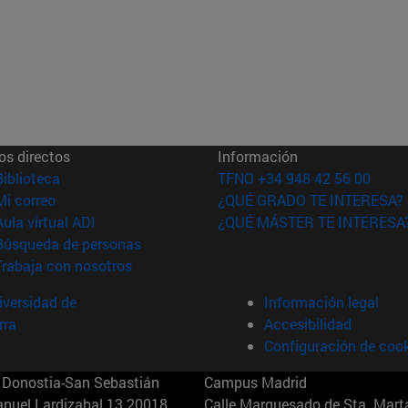
os directos
Información
(abre en nueva ventana)
Biblioteca
TFNO +34 948 42 56 00
(abre en nueva ventana)
Mi correo
¿QUÉ GRADO TE INTERESA?
(abre en nueva ventana)
Aula virtual ADI
¿QUÉ MÁSTER TE INTERESA
(abre en nueva ventana)
Búsqueda de personas
(abre en nueva ventana)
Trabaja con nosotros
versidad de
Información legal
rra
Accesibilidad
Configuración de coo
Donostia-San Sebastián
Campus Madrid
anuel Lardizabal 13 20018
Calle Marquesado de Sta. Marta