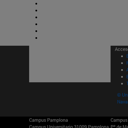
Acces
© Uni
Nava
Campus Pamplona
Campus 
Campus Universitario 31009 Pamplona
Pº de M