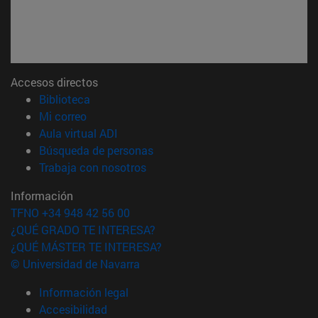
Accesos directos
(abre en nueva ventana)
Biblioteca
(abre en nueva ventana)
Mi correo
(abre en nueva ventana)
Aula virtual ADI
(abre en nueva ventana)
Búsqueda de personas
(abre en nueva ventana)
Trabaja con nosotros
Información
TFNO +34 948 42 56 00
¿QUÉ GRADO TE INTERESA?
¿QUÉ MÁSTER TE INTERESA?
© Universidad de Navarra
Información legal
Accesibilidad