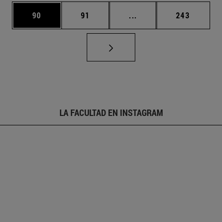
Página
Página
Páginas intermedias U
Página
90
91
...
243
LA FACULTAD EN INSTAGRAM