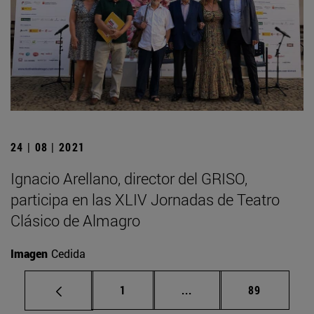
24 | 08 | 2021
Ignacio Arellano, director del GRISO,
participa en las XLIV Jornadas de Teatro
Clásico de Almagro
Imagen
Cedida
Página
Páginas intermedias Us
Página
1
...
89