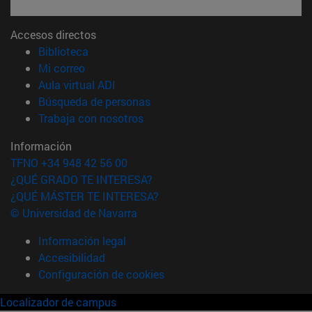
Accesos directos
(abre en nueva ventana)
Biblioteca
(abre en nueva ventana)
Mi correo
(abre en nueva ventana)
Aula virtual ADI
(abre en nueva ventana)
Búsqueda de personas
(abre en nueva ventana)
Trabaja con nosotros
Información
TFNO +34 948 42 56 00
¿QUÉ GRADO TE INTERESA?
¿QUÉ MÁSTER TE INTERESA?
© Universidad de Navarra
Información legal
Accesibilidad
Configuración de cookies
Localizador de campus