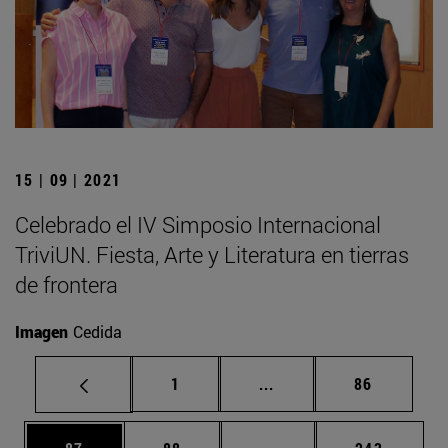
15 | 09 | 2021
Celebrado el IV Simposio Internacional
TriviUN. Fiesta, Arte y Literatura en tierras
de frontera
Imagen
Cedida
Página
Páginas intermedias Us
Página
1
...
86
Página
Página
Páginas intermedias U
Página