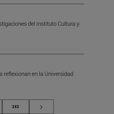
stigaciones del Instituto Cultura y
s reflexionan en la Universidad
nas intermedias Use TAB para desplazarse.
Página
243