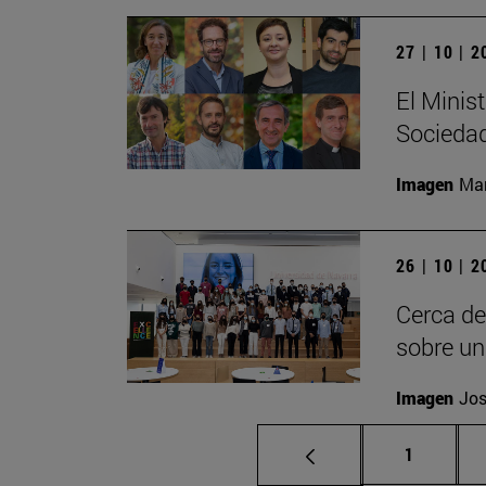
27 | 10 | 
El Minist
Sociedad
Imagen
Man
26 | 10 | 
Cerca de
sobre un
Imagen
Jos
Página
1