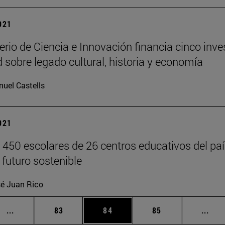
2021
erio de Ciencia e Innovación financia cinco inve
 sobre legado cultural, historia y economía
uel Castells
2021
 450 escolares de 26 centros educativos del paí
 futuro sostenible
é Juan Rico
Páginas intermedias Use TAB para desplazarse.
Página
Página
Página
Pági
...
83
84
85
...