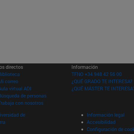
os directos
Información
(abre en nueva ventana)
Biblioteca
TFNO +34 948 42 56 00
(abre en nueva ventana)
Mi correo
¿QUÉ GRADO TE INTERESA?
(abre en nueva ventana)
Aula virtual ADI
¿QUÉ MÁSTER TE INTERESA
(abre en nueva ventana)
Búsqueda de personas
(abre en nueva ventana)
Trabaja con nosotros
versidad de
Información legal
rra
Accesibilidad
Configuración de coo