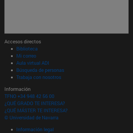
Accesos directos
(abre en nueva ventana)
Biblioteca
(abre en nueva ventana)
Mi correo
(abre en nueva ventana)
Aula virtual ADI
(abre en nueva ventana)
Búsqueda de personas
(abre en nueva ventana)
Trabaja con nosotros
Información
TFNO +34 948 42 56 00
¿QUÉ GRADO TE INTERESA?
¿QUÉ MÁSTER TE INTERESA?
© Universidad de Navarra
Información legal