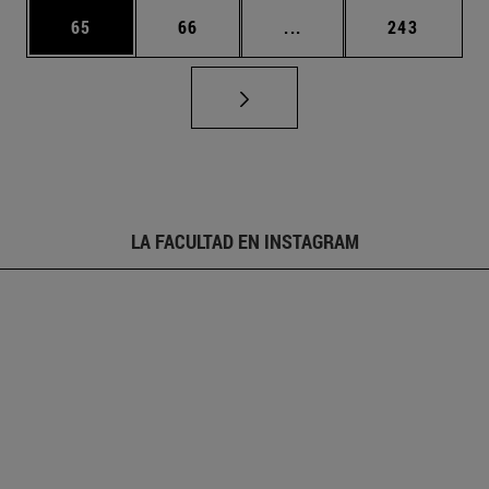
Página
Página
Páginas intermedias U
Página
65
66
...
243
LA FACULTAD EN INSTAGRAM