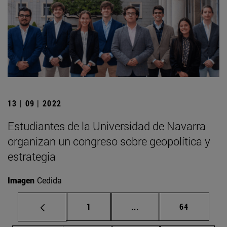
13 | 09 | 2022
Estudiantes de la Universidad de Navarra
organizan un congreso sobre geopolítica y
estrategia
Imagen
Cedida
Página
Páginas intermedias Us
Página
1
...
64