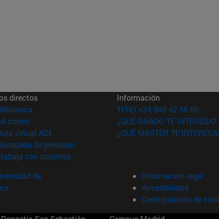
os directos
Información
(abre en nueva ventana)
Biblioteca
TFNO +34 948 42 56 00
(abre en nueva ventana)
Mi correo
¿QUÉ GRADO TE INTERESA?
(abre en nueva ventana)
Aula virtual ADI
¿QUÉ MÁSTER TE INTERESA
(abre en nueva ventana)
Búsqueda de personas
(abre en nueva ventana)
Trabaja con nosotros
versidad de
Información legal
rra
Accesibilidad
Configuración de coo
Donostia-San Sebastián
Campus Madrid