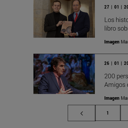
27 | 01 | 
Los hist
libro so
Imagen
Man
26 | 01 | 
200 pers
Amigos d
Imagen
Man
Página
1