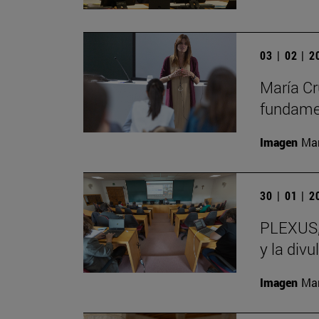
03 | 02 | 
María Cr
fundamen
Imagen
Man
30 | 01 | 
PLEXUS, 
y la divu
Imagen
Man