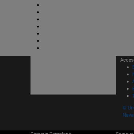
Acces
© Uni
Nava
Campus Pamplona
Campus 