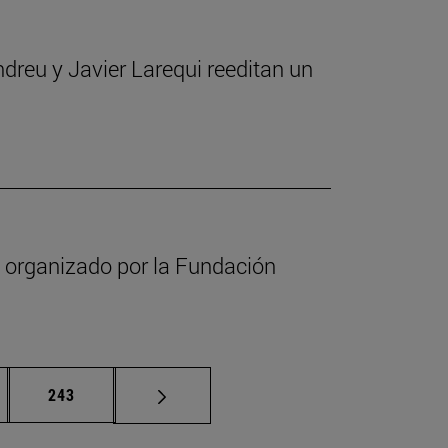
ndreu y Javier Larequi reeditan un
s organizado por la Fundación
nas intermedias Use TAB para desplazarse.
Página
243