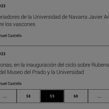
2023
oriadores de la Universidad de Navarra Javier A
bre los vascones
uel Castells
2023
onas, en la inauguración del ciclo sobre Ruben
el Museo del Prado y la Universidad
uel Castells
Páginas intermedias Use TAB para desplazarse.
Página
Página
Página
Pági
...
58
59
60
...