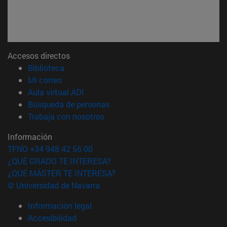
Accesos directos
(abre en nueva ventana)
Biblioteca
(abre en nueva ventana)
Mi correo
(abre en nueva ventana)
Aula virtual ADI
(abre en nueva ventana)
Búsqueda de personas
(abre en nueva ventana)
Trabaja con nosotros
Información
TFNO +34 948 42 56 00
¿QUÉ GRADO TE INTERESA?
¿QUÉ MÁSTER TE INTERESA?
© Universidad de Navarra
Información legal
Accesibilidad