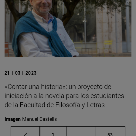
21 | 03 | 2023
«Contar una historia»: un proyecto de
iniciación a la novela para los estudiantes
de la Facultad de Filosofía y Letras
Imagen
Manuel Castells
Página
Páginas intermedias Us
Página
1
...
53