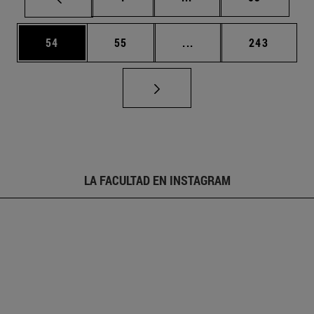
Página
Página
Páginas intermedias U
Página
54
55
...
243
LA FACULTAD EN INSTAGRAM