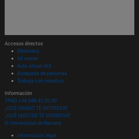
Accesos directos
(abre en nueva ventana)
Biblioteca
(abre en nueva ventana)
Mi correo
(abre en nueva ventana)
Aula virtual ADI
(abre en nueva ventana)
Búsqueda de personas
(abre en nueva ventana)
Trabaja con nosotros
Información
TFNO +34 948 42 56 00
¿QUÉ GRADO TE INTERESA?
¿QUÉ MÁSTER TE INTERESA?
© Universidad de Navarra
Información legal