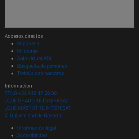
Accesos directos
(abre en nueva ventana)
Biblioteca
(abre en nueva ventana)
Mi correo
(abre en nueva ventana)
Aula virtual ADI
(abre en nueva ventana)
Búsqueda de personas
(abre en nueva ventana)
Trabaja con nosotros
Información
TFNO +34 948 42 56 00
¿QUÉ GRADO TE INTERESA?
¿QUÉ MÁSTER TE INTERESA?
© Universidad de Navarra
Información legal
Accesibilidad