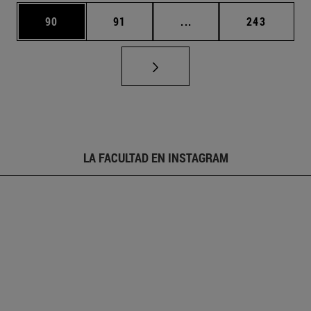
Página
Página
Páginas intermedias U
Página
90
91
...
243
LA FACULTAD EN INSTAGRAM