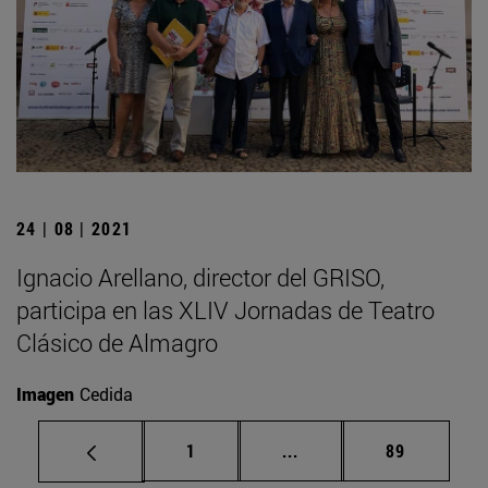
24 | 08 | 2021
Ignacio Arellano, director del GRISO,
participa en las XLIV Jornadas de Teatro
Clásico de Almagro
Imagen
Cedida
Página
Páginas intermedias Us
Página
1
...
89