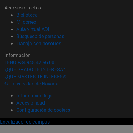
Accesos directos
(abre en nueva ventana)
Biblioteca
(abre en nueva ventana)
Mi correo
(abre en nueva ventana)
Aula virtual ADI
(abre en nueva ventana)
Búsqueda de personas
(abre en nueva ventana)
Trabaja con nosotros
Información
TFNO +34 948 42 56 00
¿QUÉ GRADO TE INTERESA?
¿QUÉ MÁSTER TE INTERESA?
© Universidad de Navarra
Información legal
Accesibilidad
Configuración de cookies
Localizador de campus