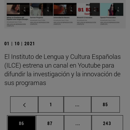
01 | 10 | 2021
El Instituto de Lengua y Cultura Españolas
(ILCE) estrena un canal en Youtube para
difundir la investigación y la innovación de
sus programas
Página
Páginas intermedias Us
Página
1
...
85
Página
Página
Páginas intermedias U
Página
86
87
...
243