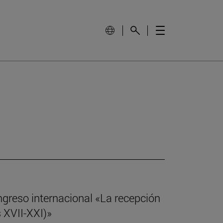
ngreso internacional «La recepción
s XVII-XXI)»