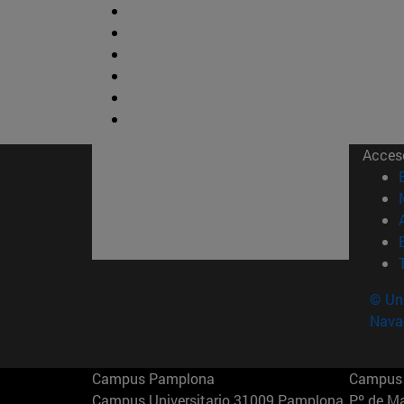
Acces
© Uni
Nava
Campus Pamplona
Campus 
Campus Universitario 31009 Pamplona
Pº de M