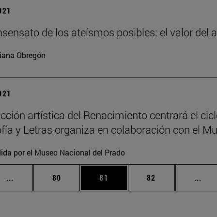
2021
nsensato de los ateísmos posibles: el valor del
iana Obregón
2021
cción artística del Renacimiento centrará el cic
ofía y Letras organiza en colaboración con el M
ida por el Museo Nacional del Prado
Páginas intermedias Use TAB para desplazarse.
Página
Página
Página
Pági
...
80
81
82
...