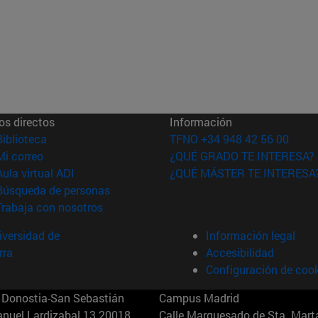
os directos
Información
(abre en nueva ventana)
Biblioteca
TFNO +34 948 42 56 00
(abre en nueva ventana)
Mi correo
¿QUÉ GRADO TE INTERESA?
(abre en nueva ventana)
Aula virtual ADI
¿QUÉ MÁSTER TE INTERESA
(abre en nueva ventana)
Búsqueda de personas
(abre en nueva ventana)
Trabaja con nosotros
versidad de
Información legal
rra
Accesibilidad
Configuración de coo
Donostia-San Sebastián
Campus Madrid
anuel Lardizabal 13 20018
Calle Marquesado de Sta. Marta