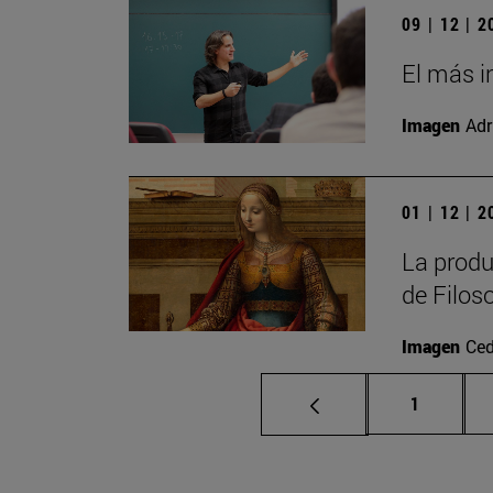
09 | 12 | 
El más i
Imagen
Adr
01 | 12 | 
La produ
de Filos
Imagen
Ced
Página
1