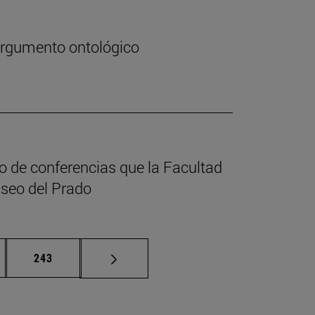
 argumento ontológico
lo de conferencias que la Facultad
useo del Prado
nas intermedias Use TAB para desplazarse.
Página
243