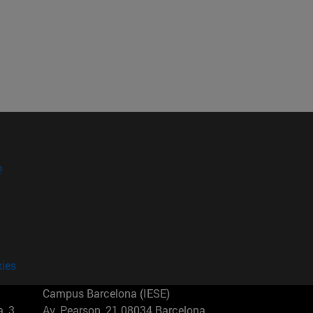
?
kies
Campus Barcelona (IESE)
, 3
Av. Pearson, 21 08034 Barcelona