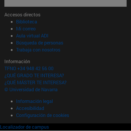
Accesos directos
(abre en nueva ventana)
Biblioteca
(abre en nueva ventana)
Mi correo
(abre en nueva ventana)
Aula virtual ADI
(abre en nueva ventana)
Búsqueda de personas
(abre en nueva ventana)
Trabaja con nosotros
Información
TFNO +34 948 42 56 00
¿QUÉ GRADO TE INTERESA?
¿QUÉ MÁSTER TE INTERESA?
© Universidad de Navarra
Información legal
Accesibilidad
Configuración de cookies
Localizador de campus