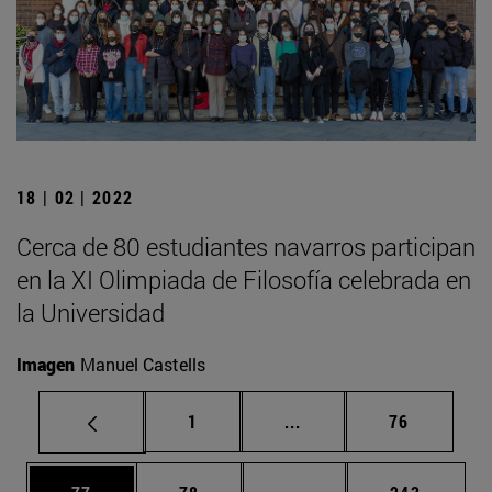
18 | 02 | 2022
Cerca de 80 estudiantes navarros participan
en la XI Olimpiada de Filosofía celebrada en
la Universidad
Imagen
Manuel Castells
Página
Páginas intermedias Us
Página
1
...
76
Página
Página
Páginas intermedias U
Página