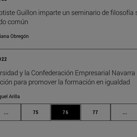
tiste Guillon imparte un seminario de filosofía 
ido común
iana Obregón
2022
rsidad y la Confederación Empresarial Navarra
ción para promover la formación en igualdad
uel Arilla
Páginas intermedias Use TAB para desplazarse.
Página
Página
Página
Pági
...
75
76
77
...