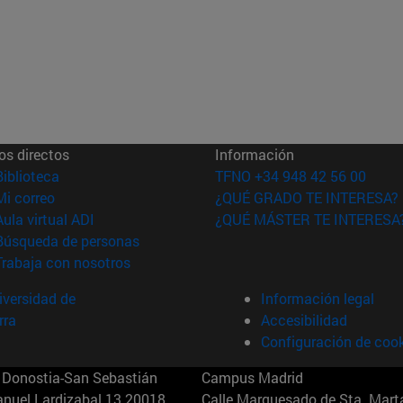
os directos
Información
(abre en nueva ventana)
Biblioteca
TFNO +34 948 42 56 00
(abre en nueva ventana)
Mi correo
¿QUÉ GRADO TE INTERESA?
(abre en nueva ventana)
Aula virtual ADI
¿QUÉ MÁSTER TE INTERESA
(abre en nueva ventana)
Búsqueda de personas
(abre en nueva ventana)
Trabaja con nosotros
versidad de
Información legal
rra
Accesibilidad
Configuración de coo
Donostia-San Sebastián
Campus Madrid
anuel Lardizabal 13 20018
Calle Marquesado de Sta. Marta