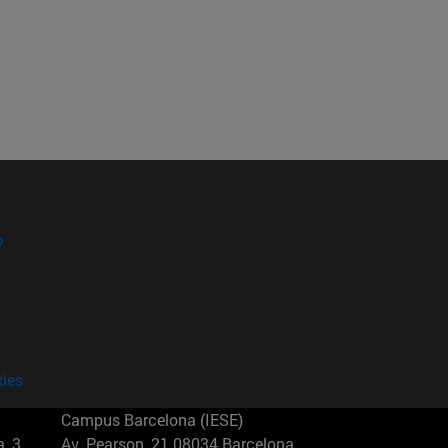
?
kies
Campus Barcelona (IESE)
, 3
Av. Pearson, 21 08034 Barcelona