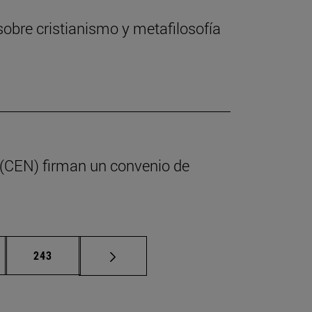
sobre cristianismo y metafilosofía
 (CEN) firman un convenio de
nas intermedias Use TAB para desplazarse.
Página
243