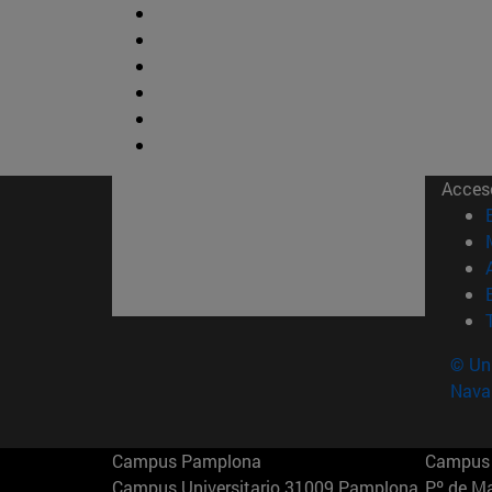
Acces
© Uni
Nava
Campus Pamplona
Campus 
Campus Universitario 31009 Pamplona
Pº de M