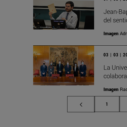
Jean-Bap
del sent
Imagen
Adr
03 | 03 | 
La Unive
colabora
Imagen
Raq
Página
1