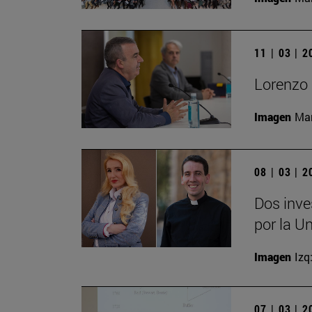
11 | 03 | 
Lorenzo 
Imagen
Man
08 | 03 | 
Dos inve
por la U
Imagen
Izq
07 | 03 | 